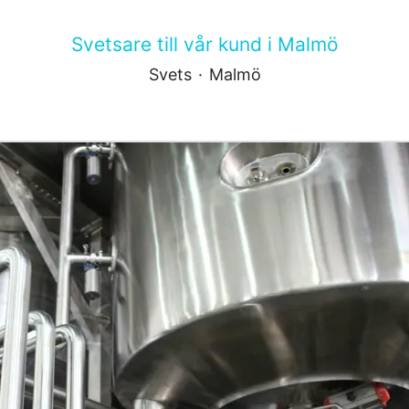
Svetsare till vår kund i Malmö
Svets
·
Malmö