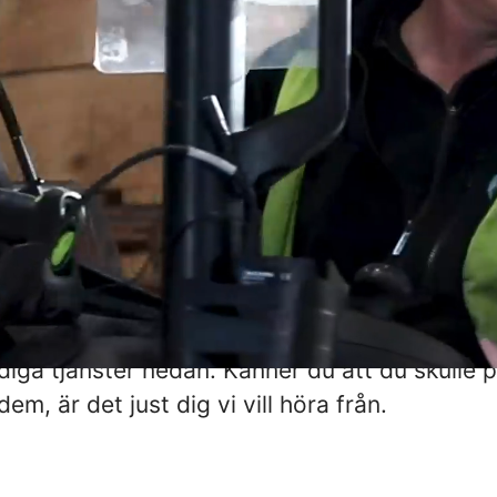
#bemanningmedhjärta
t en känsla av samhörighet också får folk att 
t vara jovialisk handlar därför om att leva som 
, tillgänglighet och hjärta.
t attityd och en stark vilja att nå framåt, till
a viktigare för oss än nåt tjusigt CV. Vi ser m
 som står på pappret, för när man jobbar m
finns det ingen anledning att inte också vara
raft är att vi bryr oss på riktigt.
diga tjänster nedan. Känner du att du skulle 
em, är det just dig vi vill höra från.