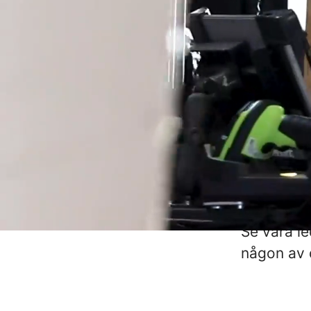
Vi vet, at
bättre. At
med närhet
Att ha rät
därför oft
bakom det
människor 
Vår superk
Se våra le
någon av d