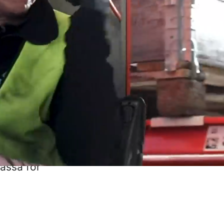
prestera
vi lär,
sammans, är
änniskan
ed
 mänsklig.
passa för